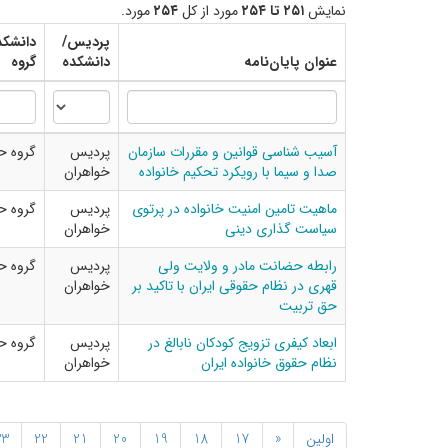
نمایش
۲۵۱ تا ۲۵۴
مورد از کل
۲۵۴
مورد.
پردیس/
دانشکد
عنوان پایان‌نامه
دانشکده
گروه
آسیب شناسی قوانین و مقررات سازمان
پردیس
گروه ح
صدا و سیما با رویکرد تحکیم خانواده
خواهران
ماهیت تامین امنیت خانواده در پرتوی
پردیس
گروه ح
سیاست گذاری دینی
خواهران
رابطه حضانت مادر و ولایت ولی
پردیس
گروه ح
قهری در نظام حقوقی ایران با تاکید بر
خواهران
حق تربیت
ابعاد کیفری تزویج کودکان نابالغ در
پردیس
گروه ح
نظام حقوق خانواده ایران
خواهران
اولین
«
17
18
19
20
21
22
23