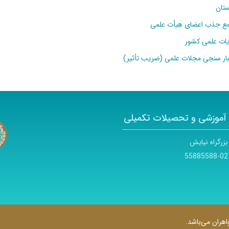
ستان
امع جذب اعضای هیأت علمی
یات علمی کشور
ار
سنجی
مجلات علمی (ضریب تأثیر)
آموزشی و تحصیلات تکمیلی
بزرگراه نیایش
021-55885
هران می‌باشد.