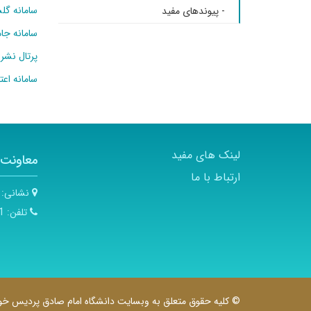
سامانه گل
- پیوندهای مفید
سامانه ج
پرتال نشر
سامانه اعتب
لینک های مفید
معاونت 
ارتباط با ما
نشانی:
تلفن:
588
© کلیه حقوق متعلق به وبسایت دانشگاه امام صادق پردیس خوا